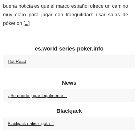
buena noticia es que el marco español ofrece un camino
muy claro para jugar con tranquilidad: usar salas de
póker on [
...
]
es.world-series-poker.info
Hot Read
News
¿Se puede jugar legalmente...
Blackjack
Blackjack online: guía...