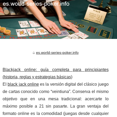
es.world-series-poker.info
Blackjack online: guía completa para principiantes
(historia, reglas y estrategias básicas)
El
black jack online
es la versión digital del clásico juego
de cartas conocido como “veintiuna”. Conserva el mismo
objetivo que en una mesa tradicional: acercarte lo
máximo posible a 21 sin pasarte. La gran ventaja del
formato online es la comodidad (juegas desde cualquier